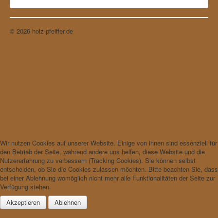
© 2026 holz-pfeiffer.de
Back to Top
Wir nutzen Cookies auf unserer Website. Einige von ihnen sind essenziell für
den Betrieb der Seite, während andere uns helfen, diese Website und die
Nutzererfahrung zu verbessern (Tracking Cookies). Sie können selbst
entscheiden, ob Sie die Cookies zulassen möchten. Bitte beachten Sie, dass
bei einer Ablehnung womöglich nicht mehr alle Funktionalitäten der Seite zur
Verfügung stehen.
Akzeptieren
Ablehnen
Weitere Informationen